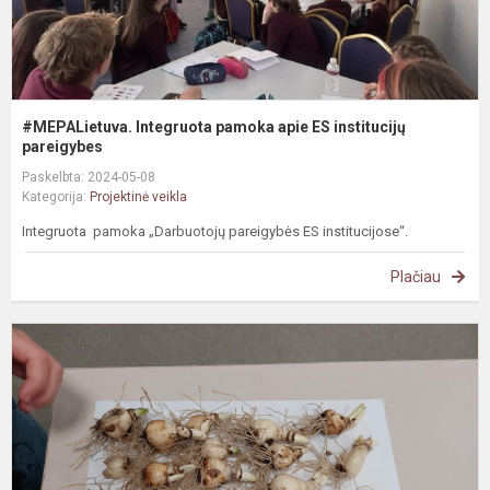
#MEPALietuva. Integruota pamoka apie ES institucijų
pareigybes
Paskelbta: 2024-05-08
Kategorija:
Projektinė veikla
Integruota pamoka „Darbuotojų pareigybės ES institucijose“.
Plačiau
#
I
p
,
k