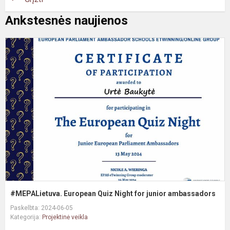
Ankstesnės naujienos
#
E
Q
N
f
j
a
#MEPALietuva. European Quiz Night for junior ambassadors
Paskelbta: 2024-06-05
Kategorija:
Projektinė veikla