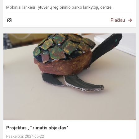
Mokiniai lankėsi Tytuvėnų regioninio parko lankytojų centre.
Plačiau
P
„
o
Projektas „Trimatis objektas"
Paskelbta: 2024-05-22