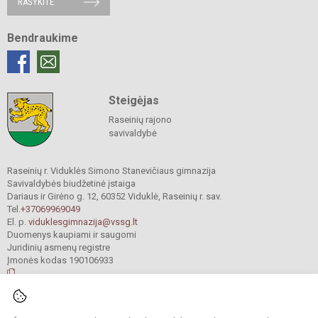
RAŠYKITE
Bendraukime
Steigėjas
Raseinių rajono
savivaldybė
Raseinių r. Viduklės Simono Stanevičiaus gimnazija
Savivaldybės biudžetinė įstaiga
Dariaus ir Girėno g. 12, 60352 Viduklė, Raseinių r. sav.
Tel.
+37069969049
El. p.
viduklesgimnazija@vssg.lt
Duomenys kaupiami ir saugomi
Juridinių asmenų registre
Įmonės kodas 190106933
© 2022. Raseinių r. Viduklės Simono Stanevičiaus gimnazija. Visos teisės