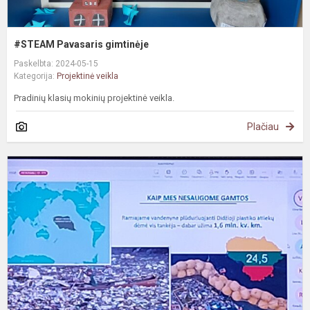
#STEAM Pavasaris gimtinėje
Paskelbta: 2024-05-15
Kategorija:
Projektinė veikla
Pradinių klasių mokinių projektinė veikla.
Plačiau
#
E
t
p