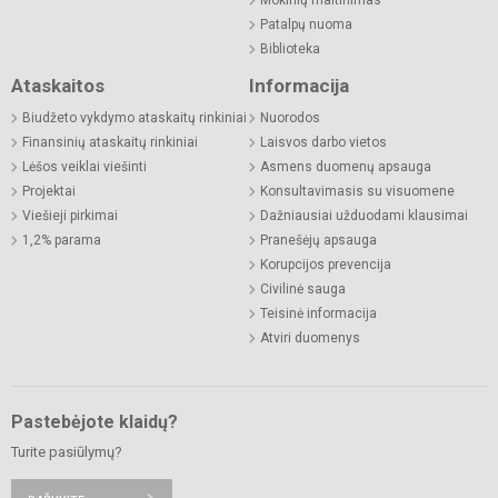
Mokinių maitinimas
Patalpų nuoma
Biblioteka
Ataskaitos
Informacija
Biudžeto vykdymo ataskaitų rinkiniai
Nuorodos
Finansinių ataskaitų rinkiniai
Laisvos darbo vietos
Lėšos veiklai viešinti
Asmens duomenų apsauga
Projektai
Konsultavimasis su visuomene
Viešieji pirkimai
Dažniausiai užduodami klausimai
1,2% parama
Pranešėjų apsauga
Korupcijos prevencija
Civilinė sauga
Teisinė informacija
Atviri duomenys
Pastebėjote klaidų?
Turite pasiūlymų?