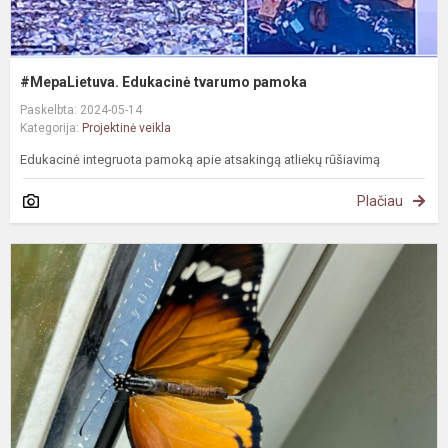
#MepaLietuva. Edukacinė tvarumo pamoka
Paskelbta: 2024-05-14
Kategorija:
Projektinė veikla
Edukacinė integruota pamoką apie atsakingą atliekų rūšiavimą
Plačiau
#
U
d
p