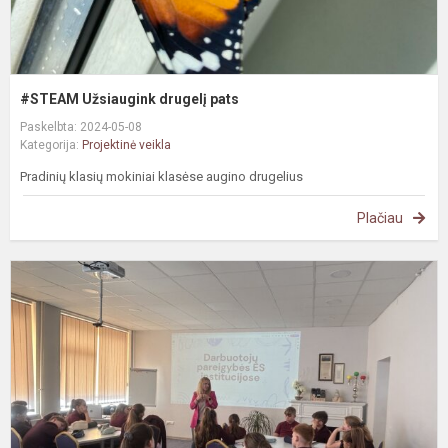
#STEAM Užsiaugink drugelį pats
Paskelbta: 2024-05-08
Kategorija:
Projektinė veikla
Pradinių klasių mokiniai klasėse augino drugelius
Plačiau
#
I
p
a
E
i
p