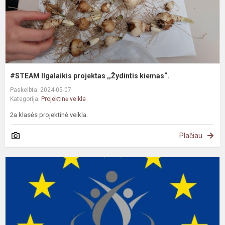
#STEAM Ilgalaikis projektas ,,Žydintis kiemas“.
Paskelbta: 2024-05-07
Kategorija:
Projektinė veikla
2a klasės projektinė veikla.
Plačiau
#
E
e
„
C
p