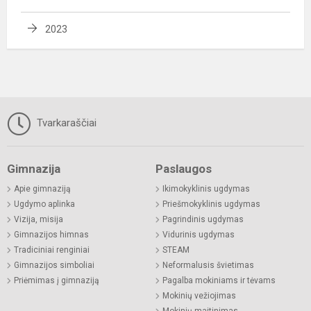
2023
Tvarkaraščiai
Gimnazija
Paslaugos
Apie gimnaziją
Ikimokyklinis ugdymas
Ugdymo aplinka
Priešmokyklinis ugdymas
Vizija, misija
Pagrindinis ugdymas
Gimnazijos himnas
Vidurinis ugdymas
Tradiciniai renginiai
STEAM
Gimnazijos simboliai
Neformalusis švietimas
Priėmimas į gimnaziją
Pagalba mokiniams ir tėvams
Mokinių vežiojimas