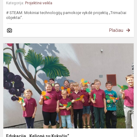
Kategorija:
Projektinė veikla
# STEAM. Mokiniai technologijų pamokoje vykdė projektą „Trimačiai
objektai".
Plačiau
E
,
s
K
Edukacija ,,Kelionė su Kukučiu“