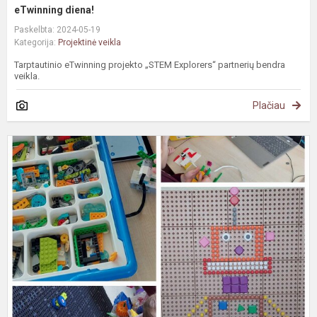
eTwinning diena!
Paskelbta: 2024-05-19
Kategorija:
Projektinė veikla
Tarptautinio eTwinning projekto „STEM Explorers“ partnerių bendra
veikla.
Plačiau
#
S
p
„
s
r