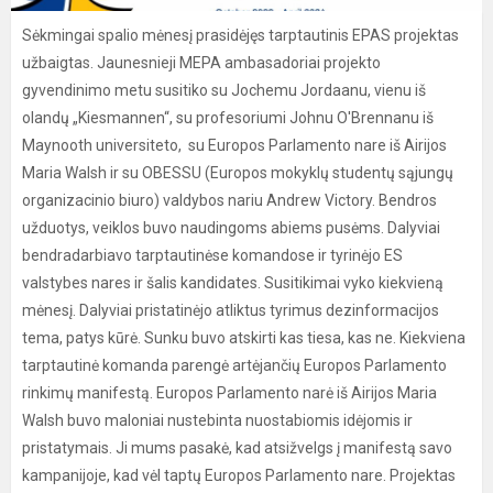
Sėkmingai spalio mėnesį prasidėjęs tarptautinis EPAS projektas
užbaigtas. Jaunesnieji MEPA ambasadoriai projekto
gyvendinimo metu susitiko su Jochemu Jordaanu, vienu iš
olandų „Kiesmannen“, su profesoriumi Johnu O'Brennanu iš
Maynooth universiteto, su Europos Parlamento nare iš Airijos
Maria Walsh ir su OBESSU (Europos mokyklų studentų sąjungų
organizacinio biuro) valdybos nariu Andrew Victory. Bendros
užduotys, veiklos buvo naudingoms abiems pusėms. Dalyviai
bendradarbiavo tarptautinėse komandose ir tyrinėjo ES
valstybes nares ir šalis kandidates. Susitikimai vyko kiekvieną
mėnesį. Dalyviai pristatinėjo atliktus tyrimus dezinformacijos
tema, patys kūrė. Sunku buvo atskirti kas tiesa, kas ne. Kiekviena
tarptautinė komanda parengė artėjančių Europos Parlamento
rinkimų manifestą. Europos Parlamento narė iš Airijos Maria
Walsh buvo maloniai nustebinta nuostabiomis idėjomis ir
pristatymais. Ji mums pasakė, kad atsižvelgs į manifestą savo
kampanijoje, kad vėl taptų Europos Parlamento nare. Projektas