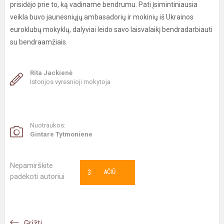
prisidėjo prie to, ką vadiname bendrumu. Pati įsimintiniausia
veikla buvo jaunesniųjų ambasadorių ir mokinių iš Ukrainos
euroklubų mokyklų, dalyviai leido savo laisvalaikį bendradarbiauti
su bendraamžiais.
Rita Jackienė
Istorijos vyresnioji mokytoja
Nuotraukos:
Gintare Tytmoniene
Nepamirškite
3
AČIŪ
padėkoti autoriui
Grįžti