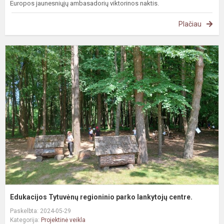
Europos jaunesniųjų ambasadorių viktorinos naktis.
Plačiau
E
T
r
p
l
c
Edukacijos Tytuvėnų regioninio parko lankytojų centre.
Paskelbta: 2024-05-29
Kategorija:
Projektinė veikla