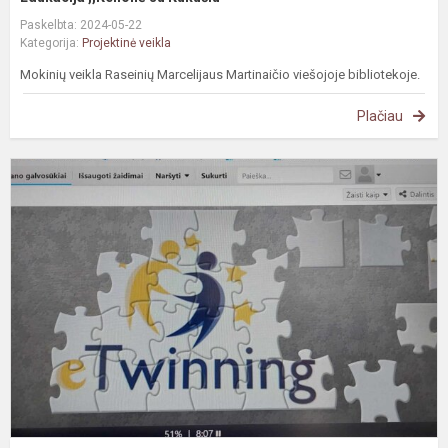
Paskelbta: 2024-05-22
Kategorija:
Projektinė veikla
Mokinių veikla Raseinių Marcelijaus Martinaičio viešojoje bibliotekoje.
Plačiau
e
d