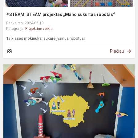
#STEAM. STEAM projektas „Mano sukurtas robotas“
Paskelbta: 2024-05-19
Kategorija:
Projektinė veikla
1a klasės mokinukai sukūrė įvairius robotus!
Plačiau
#
P
g