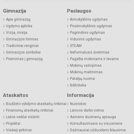
Gimnazija
Paslaugos
Apie gimnaziją
Ikimokyklinis ugdymas
Ugdymo aplinka
Priešmokyklinis ugdymas
Vizija, misija
Pagrindinis ugdymas
Gimnazijos himnas
Vidurinis ugdymas
Tradiciniai renginiai
STEAM
Gimnazijos simboliai
Neformalusis švietimas
Priėmimas į gimnaziją
Pagalba mokiniams ir tėvams
Mokinių vežiojimas
Mokinių maitinimas
Patalpų nuoma
Biblioteka
Ataskaitos
Informacija
Biudžeto vykdymo ataskaitų rinkiniai
Nuorodos
Finansinių ataskaitų rinkiniai
Laisvos darbo vietos
Lėšos veiklai viešinti
Asmens duomenų apsauga
Projektai
Konsultavimasis su visuomene
Viešieji pirkimai
Dažniausiai užduodami klausimai