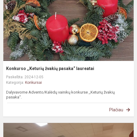
p
l
Konkurso ,,Keturių žvakių pasaka“ laureatai
Paskelbta: 2024-12-05
Kategorija:
Konkursai
Dalyvavome Advento/Kalėdų vainikų konkurse ,,Keturių žvakių
pasaka“.
Plačiau
I
ir