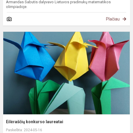
Armandas Sabutis dalyvavo Lietuvos pradinukų matematikos
olimpiadoje.
Plačiau
E
k
l
Eilėraščių konkurso laureatai
Paskelbta: 2024-05-16