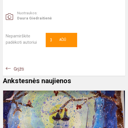
Nuotraukos:
Daura Giedraitienė
Nepamirškite
3
AČIŪ
padėkoti autoriui
Grįžti
Ankstesnės naujienos
K
„
m