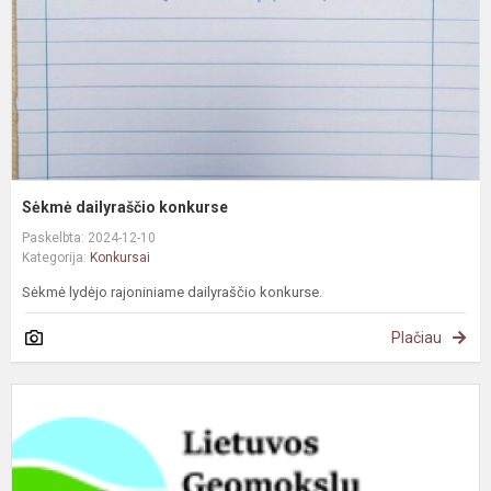
Sėkmė dailyraščio konkurse
Paskelbta: 2024-12-10
Kategorija:
Konkursai
Sėkmė lydėjo rajoniniame dailyraščio konkurse.
Plačiau
D
G
o