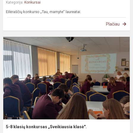
Kategorija:
Konkursai
Eilėraščių konkurso „Tau, mamyte“ laureatai.
Plačiau
5
8
k
k
„
k
5-8 klasių konkursas „Sveikiausia klasė".