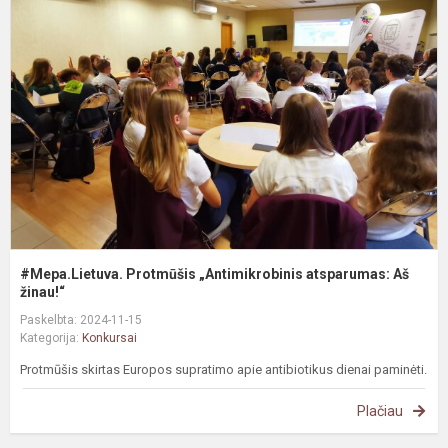
P
„
a
A
ži
#Mepa.Lietuva. Protmūšis „Antimikrobinis atsparumas: Aš
žinau!“
Paskelbta: 2024-11-15
Kategorija:
Konkursai
Protmūšis skirtas Europos supratimo apie antibiotikus dienai paminėti.
Plačiau