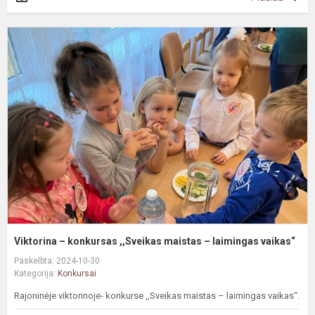
V
–
k
,
m
–
l
v
Viktorina – konkursas ,,Sveikas maistas – laimingas vaikas“
Paskelbta: 2024-10-30
Kategorija:
Konkursai
Rajoninėje viktorinoje- konkurse ,,Sveikas maistas – laimingas vaikas“.