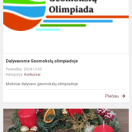
Dalyvavome Geomokslų olimpiadoje
Paskelbta: 2024-12-05
Kategorija:
Konkursai
Mokiniai dalyvavo geomokslų olimpiadoje
Plačiau
K
,
ž