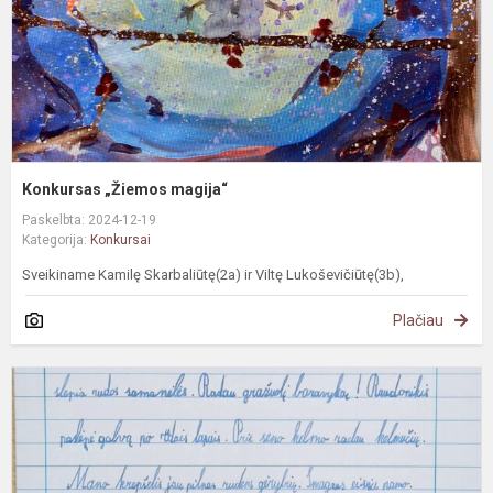
Konkursas „Žiemos magija“
Paskelbta: 2024-12-19
Kategorija:
Konkursai
Sveikiname Kamilę Skarbaliūtę(2a) ir Viltę Lukoševičiūtę(3b),
Plačiau
S
d
k