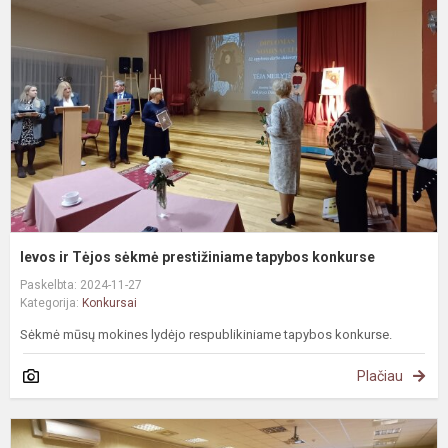
T
s
p
t
k
Ievos ir Tėjos sėkmė prestižiniame tapybos konkurse
Paskelbta: 2024-11-27
Kategorija:
Konkursai
Sėkmė mūsų mokines lydėjo respublikiniame tapybos konkurse.
Plačiau
#