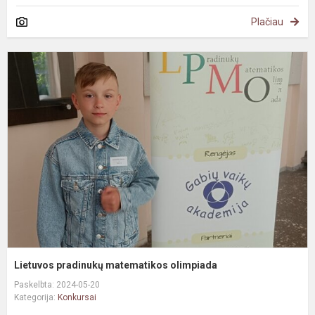
Plačiau
L
p
m
o
Lietuvos pradinukų matematikos olimpiada
Paskelbta: 2024-05-20
Kategorija:
Konkursai