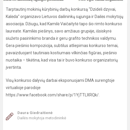
Tarptautinį mokinių kūrybinių darbų konkursą "Dzideli dzyvai,
Kalėda" organizavo Lietuvos dailininkų sąjunga ir Dailės mokytojų
asociacija. Džiugu, kad Kamilė Vaičaitytė tapo šio rimto konkurso
laureate. Kamilės piešinys, savo amžiaus grupėje, išsiskyrė
siužeto pasirinkimo branda ir geru grafito technikos valdymu.
Gera piešinio kompozicija, subtilus atliepimas konkurso temai,
pavaizduojant tautiniais kostiumais vilkinčias figūras, piešinio
nuotaika – tikėtina, kad visa tai ir buvo konkurso organizatorių
įvertinta.
Visų konkurso dalyvių darbai eksponuojami DMA surengtoje
virtualioje parodoje
https://www.facebook.com/share/p/1YjTTLXRQk/.
Daura Giedraitienė
Dailės mokytoja metodininkė