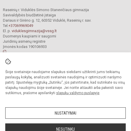
Raseinių r. Viduklės Simono Stanevičiaus gimnazija
Savivaldybės biudžetinė įstaiga
Dariaus ir Girėno g. 12, 60352 Viduklė, Raseinių r. sav.
Tel.
+37069969049
El. p.
viduklesgimnazija@vssg.lt
Duomenys kaupiami ir saugomi
Juridinių asmenų registre
Įmonės kodas 190106933
© 2022. Raseinių r. Viduklės Simono Stanevičiaus gimnazija. Visos teisės
Šioje svetainėje naudojame slapukus siekdami užtikrinti jums teikiamų
saugomos.
Kopijuoti turinį be raštiško gimnazijos sutikimo griežtai draudžiama.
paslaugų kokybę, analizuoti svetainės naudojimą ir optimizuoti naršymo
patirtį. Spustelėję mygtuką „Sutinku“, jūs patvirtinate, kad sutinkate su visų
Prieinamumo paraiška
Slapukų valdymas
slapukų naudojimu šioje svetainėje. Jei norite atšaukti arba pakeisti savo
sutikimus, prašome apsilankyti
slapukų valdymo puslapyje
.
Sumanus būdas atnaujinti
mokyklos interneto
svetainę
NUSTATYMAI
NESUTINKU