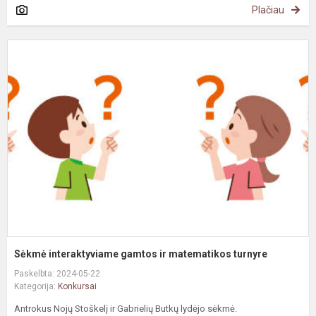
Plačiau
S
i
g
ir
m
t
Sėkmė interaktyviame gamtos ir matematikos turnyre
Paskelbta: 2024-05-22
Kategorija:
Konkursai
Antrokus Nojų Stoškelį ir Gabrielių Butkų lydėjo sėkmė.