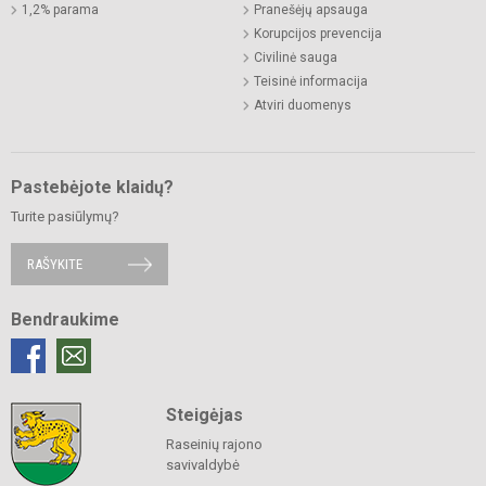
1,2% parama
Pranešėjų apsauga
Korupcijos prevencija
Civilinė sauga
Teisinė informacija
Atviri duomenys
Pastebėjote klaidų?
Turite pasiūlymų?
RAŠYKITE
Bendraukime
Steigėjas
Raseinių rajono
savivaldybė