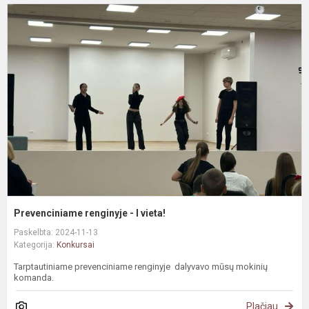
P
r
-
I
v
Prevenciniame renginyje - I vieta!
Paskelbta: 2024-11-13
Kategorija:
Konkursai
Tarptautiniame prevenciniame renginyje dalyvavo mūsų mokinių
komanda.
Plačiau