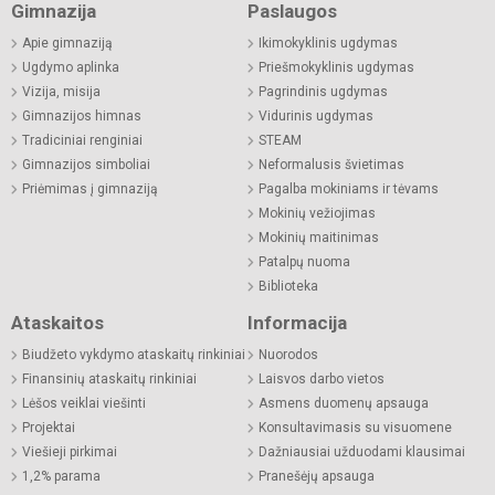
Gimnazija
Paslaugos
Apie gimnaziją
Ikimokyklinis ugdymas
Ugdymo aplinka
Priešmokyklinis ugdymas
Vizija, misija
Pagrindinis ugdymas
Gimnazijos himnas
Vidurinis ugdymas
Tradiciniai renginiai
STEAM
Gimnazijos simboliai
Neformalusis švietimas
Priėmimas į gimnaziją
Pagalba mokiniams ir tėvams
Mokinių vežiojimas
Mokinių maitinimas
Patalpų nuoma
Biblioteka
Ataskaitos
Informacija
Biudžeto vykdymo ataskaitų rinkiniai
Nuorodos
Finansinių ataskaitų rinkiniai
Laisvos darbo vietos
Lėšos veiklai viešinti
Asmens duomenų apsauga
Projektai
Konsultavimasis su visuomene
Viešieji pirkimai
Dažniausiai užduodami klausimai
1,2% parama
Pranešėjų apsauga