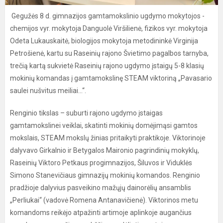
Gegužės 8 d. gimnazijos gamtamokslinio ugdymo mokytojos -
chemijos vyr. mokytoja Danguolė Viršilienė, fizikos vyr. mokytoja
Odeta Lukauskaitė, biologijos mokytoja metodininkė Virginija
Petrošienė, kartu su Raseinių rajono Švietimo pagalbos tarnyba,
trečią kartą sukvietė Raseinių rajono ugdymo įstaigų 5-8 klasių
mokinių komandas į gamtamokslinę STEAM viktoriną „Pavasario
saulei nušvitus meiliai...“.
Renginio tikslas – suburti rajono ugdymo įstaigas
gamtamokslinei veiklai, skatinti mokinių domėjimąsi gamtos
mokslais, STEAM mokslų žinias pritaikyti praktikoje. Viktorinoje
dalyvavo Girkalnio ir Betygalos Maironio pagrindinių mokyklų,
Raseinių Viktoro Petkaus progimnazijos, Šiluvos ir Viduklės
Simono Stanevičiaus gimnazijų mokinių komandos. Renginio
pradžioje dalyvius pasveikino mažųjų dainorėlių ansamblis
„Perliukai“ (vadovė Romena Antanavičienė). Viktorinos metu
komandoms reikėjo atpažinti artimoje aplinkoje augančius