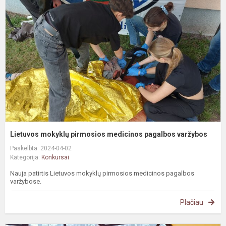
p
m
p
v
Lietuvos mokyklų pirmosios medicinos pagalbos varžybos
Paskelbta: 2024-04-02
Kategorija:
Konkursai
Nauja patirtis Lietuvos mokyklų pirmosios medicinos pagalbos
varžybose.
Plačiau