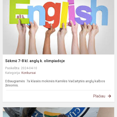
kl
a
k.
o
Sėkmė 7-8 kl. anglų k. olimpiadoje
Paskelbta: 2024-04-10
Kategorija:
Konkursai
Džiaugiamės 7a klasės mokinės Kamilės Vaičaitytės anglų kalbos
žiniomis.
Plačiau
L
m