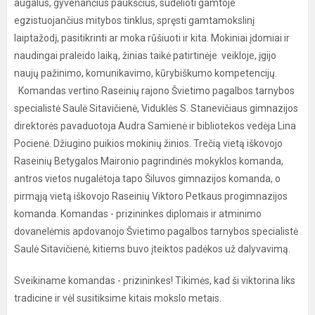
augalus, gyvenančius paukščius, sudėlioti gamtoje
egzistuojančius mitybos tinklus, spręsti gamtamokslinį
laiptažodį, pasitikrinti ar moka rūšiuoti ir kita. Mokiniai įdomiai ir
naudingai praleido laiką, žinias taikė patirtinėje veikloje, įgijo
naujų pažinimo, komunikavimo, kūrybiškumo kompetencijų.
Komandas vertino Raseinių rajono Švietimo pagalbos tarnybos
specialistė Saulė Sitavičienė, Viduklės S. Stanevičiaus gimnazijos
direktorės pavaduotoja Audra Samienė ir bibliotekos vedėja Lina
Pocienė. Džiugino puikios mokinių žinios. Trečią vietą iškovojo
Raseinių Betygalos Maironio pagrindinės mokyklos komanda,
antros vietos nugalėtoja tapo Šiluvos gimnazijos komanda, o
pirmąją vietą iškovojo Raseinių Viktoro Petkaus progimnazijos
komanda. Komandas - prizininkes diplomais ir atminimo
dovanelėmis apdovanojo Švietimo pagalbos tarnybos specialistė
Saulė Sitavičienė, kitiems buvo įteiktos padėkos už dalyvavimą.
Sveikiname komandas - prizininkes! Tikimės, kad ši viktorina liks
tradicine ir vėl susitiksime kitais mokslo metais.