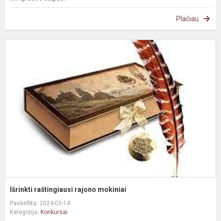
Plačiau
I
r
r
m
Išrinkti raštingiausi rajono mokiniai
Paskelbta: 2024-03-14
Kategorija:
Konkursai