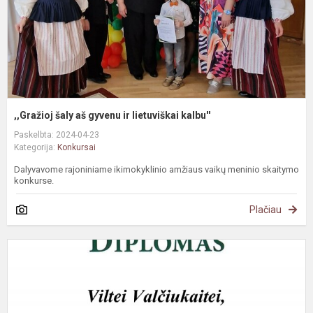
k
,,Gražioj šaly aš gyvenu ir lietuviškai kalbu''
Paskelbta: 2024-04-23
Kategorija:
Konkursai
Dalyvavome rajoniniame ikimokyklinio amžiaus vaikų meninio skaitymo
konkurse.
Plačiau
S
r
k