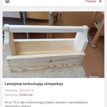
Plačiau
L
t
o
Laimėjimai technologijų olimpiadoje
Paskelbta: 2024-03-18
Kategorija:
Konkursai
Kovo 15 d. vyko technologijų dalyko antrasis ( savivaldybės)
olimpiados etapas.