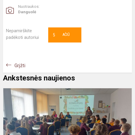
Nuotraukos:
Danguolė
Nepamirškite
5
AČIŪ
padėkoti autoriui
Grįžti
Ankstesnės naujienos
K
„
k