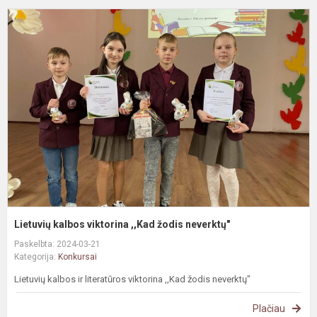
L
k
v
,
ž
n
Lietuvių kalbos viktorina ,,Kad žodis neverktų"
Paskelbta: 2024-03-21
Kategorija:
Konkursai
Lietuvių kalbos ir literatūros viktorina ,,Kad žodis neverktų"
Plačiau