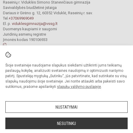
Raseinių r. Viduklės Simono Stanevičiaus gimnazija
Savivaldybės biudžetinė įstaiga
Dariaus ir Girėno g. 12, 60352 Viduklė, Raseinių r. sav.
Tel.
+37069969049
El. p.
viduklesgimnazija@vssg.lt
Duomenys kaupiami ir saugomi
Juridinių asmenų registre
Įmonės kodas 190106933
© 2022. Raseinių r. Viduklės Simono Stanevičiaus gimnazija. Visos teisės
Šioje svetainėje naudojame slapukus siekdami užtikrinti jums teikiamų
saugomos.
Kopijuoti turinį be raštiško gimnazijos sutikimo griežtai draudžiama.
paslaugų kokybę, analizuoti svetainės naudojimą ir optimizuoti naršymo
patirtį. Spustelėję mygtuką „Sutinku“, jūs patvirtinate, kad sutinkate su visų
Prieinamumo paraiška
Slapukų valdymas
slapukų naudojimu šioje svetainėje. Jei norite atšaukti arba pakeisti savo
sutikimus, prašome apsilankyti
slapukų valdymo puslapyje
.
Sumanus būdas atnaujinti
mokyklos interneto
svetainę
NUSTATYMAI
NESUTINKU