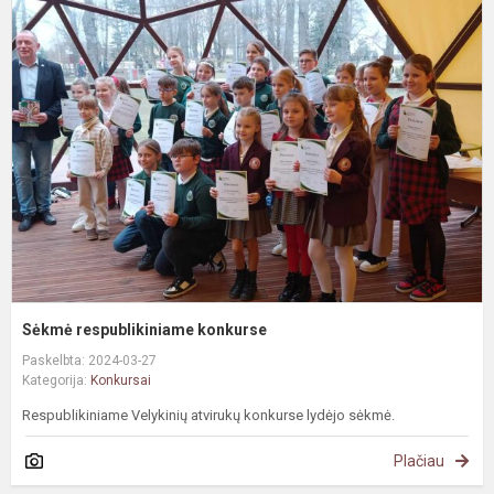
S
r
k
Sėkmė respublikiniame konkurse
Paskelbta: 2024-03-27
Kategorija:
Konkursai
Respublikiniame Velykinių atvirukų konkurse lydėjo sėkmė.
Plačiau