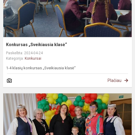
Konkursas „Sveikiausia klasė“
Paskelbta: 2024-04-24
Kategorija:
Konkursai
1-4 klasių konkursas „Sveikiausia klasė“
Plačiau
,
š
a
g
ir
l