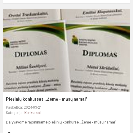
P
k
,
-
m
n
Piešinių konkursas ,,Žemė - mūsų namai"
Paskelbta: 2024-03-21
Kategorija:
Konkursai
Dalyvavome rajoniniame piešinių konkurse ,,Žemė - mūsų namai"