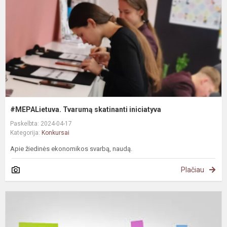
#MEPALietuva. Tvarumą skatinanti iniciatyva
Paskelbta: 2024-04-17
Kategorija:
Konkursai
Apie žiedinės ekonomikos svarbą, naudą.
Plačiau
S
7
8