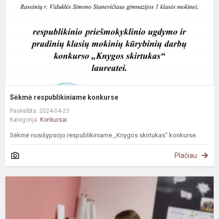
Sėkmė respublikiniame konkurse
Paskelbta: 2024-04-23
Kategorija:
Konkursai
Sėkmė nusišypsojo respublikiniame ,,Knygos skirtukas" konkurse.
Plačiau
#
T
s
i