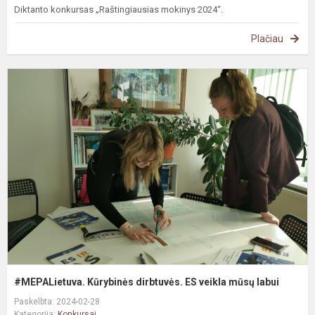
Diktanto konkursas „Raštingiausias mokinys 2024“.
Plačiau
#
K
d
E
v
m
l
#MEPALietuva. Kūrybinės dirbtuvės. ES veikla mūsų labui
Paskelbta: 2024-02-28
Kategorija:
Konkursai