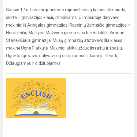
Sausio 17 d. buvo organizuota rajoninė anglų kalbos olimpiada,
skirta III gimnazijos klasių mokiniams. Olimpiadoje dalyvavo
mokiniai iš Ariogalos gimnazijos, Raseinių Žemaičio gimnazijos ir
Nemakščių Martyno Mažvydo gimnazijos bei Viduklės Simono
Stanevičiaus gimnazija. Mūsų gimnaziją atstovavo IIIa klasės
mokinė Ugnė Piatkutė. Mokiniai atliko užduotis raštu ir žodžiu.
Ugnė baigė savo dalyvavimą olimpiadose ir laimėjo III vietą.
Džiaugiamės ir didžiuojamės!