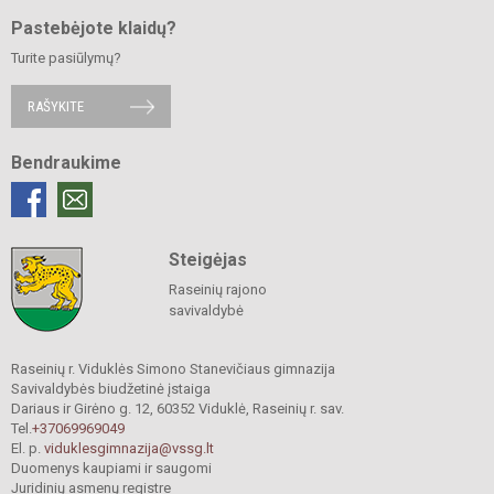
Pastebėjote klaidų?
Turite pasiūlymų?
RAŠYKITE
Bendraukime
Steigėjas
Raseinių rajono
savivaldybė
Raseinių r. Viduklės Simono Stanevičiaus gimnazija
Savivaldybės biudžetinė įstaiga
Dariaus ir Girėno g. 12, 60352 Viduklė, Raseinių r. sav.
Tel.
+37069969049
El. p.
viduklesgimnazija@vssg.lt
Duomenys kaupiami ir saugomi
Juridinių asmenų registre