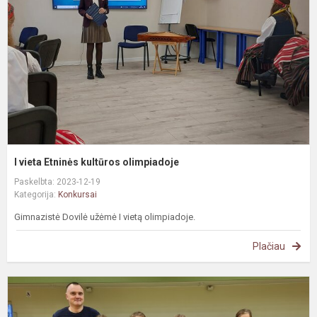
k
o
I vieta Etninės kultūros olimpiadoje
Paskelbta: 2023-12-19
Kategorija:
Konkursai
Gimnazistė Dovilė užėmė I vietą olimpiadoje.
Plačiau
S
n