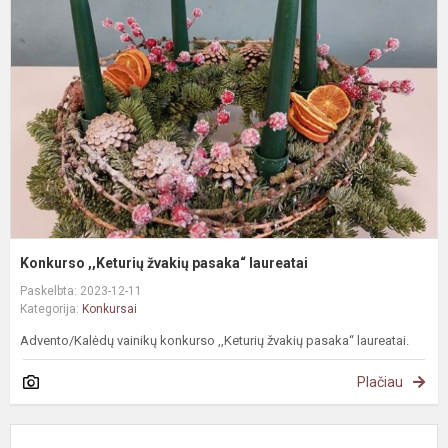
ž
p
l
Konkurso ,,Keturių žvakių pasaka“ laureatai
Paskelbta: 2023-12-11
Kategorija:
Konkursai
Advento/Kalėdų vainikų konkurso ,,Keturių žvakių pasaka“ laureatai.
Plačiau
„