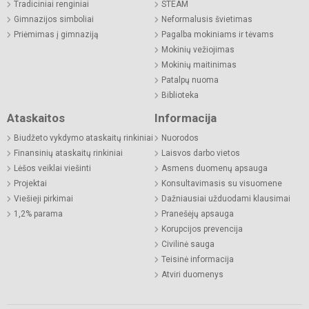
Tradiciniai renginiai
STEAM
Gimnazijos simboliai
Neformalusis švietimas
Priėmimas į gimnaziją
Pagalba mokiniams ir tėvams
Mokinių vežiojimas
Mokinių maitinimas
Patalpų nuoma
Biblioteka
Ataskaitos
Informacija
Biudžeto vykdymo ataskaitų rinkiniai
Nuorodos
Finansinių ataskaitų rinkiniai
Laisvos darbo vietos
Lėšos veiklai viešinti
Asmens duomenų apsauga
Projektai
Konsultavimasis su visuomene
Viešieji pirkimai
Dažniausiai užduodami klausimai
1,2% parama
Pranešėjų apsauga
Korupcijos prevencija
Civilinė sauga
Teisinė informacija
Atviri duomenys