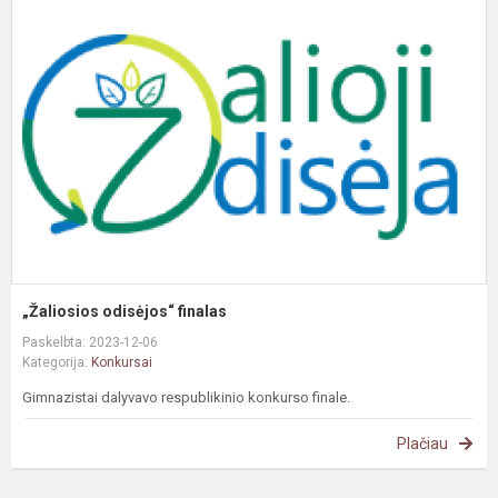
o
f
„Žaliosios odisėjos“ finalas
Paskelbta: 2023-12-06
Kategorija:
Konkursai
Gimnazistai dalyvavo respublikinio konkurso finale.
Plačiau