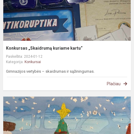
Konkursas „Skaidrumą kuriame kartu“
Paskelbta: 2024-01-12
Kategorija:
Konkursai
Gimnazijos vertybės – skaidrumas ir sąžiningumas.
Plačiau
P
k
,
m