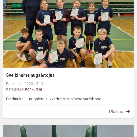
Sveikiname nugalėtojus
Paskelbta: 2023-12-11
Kategorija:
Konkursai
Pradinukai – nugalėtojai kvadrato zoninėse varžybose.
Plačiau
K
,