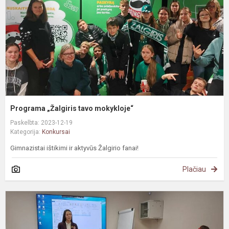
Programa „Žalgiris tavo mokykloje“
Paskelbta: 2023-12-19
Kategorija:
Konkursai
Gimnazistai ištikimi ir aktyvūs Žalgirio fanai!
Plačiau
I
v
E