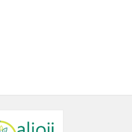
„Žaliosios
odisėjos“
finalas