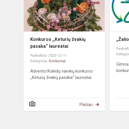
pasaka“
laureatai
Konkurso ,,Keturių žvakių
„Žali
pasaka“ laureatai
Paskelb
Kategor
Paskelbta: 2023-12-11
Kategorija:
Konkursai
Gimnaz
konkur
Advento/Kalėdų vainikų konkurso
,,Keturių žvakių pasaka“ laureatai.
Plačiau