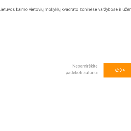
Lietuvos kaimo vietovių mokyklų kvadrato zoninėse varžybose ir už
Nepamirškite
4
AČIŪ
padėkoti autoriui