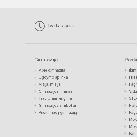
Tvarkaraščiai
Gimnazija
Pasl
Apie gimnaziją
Ikim
Ugdymo aplinka
Prie
Vizija, misija
Pagr
Gimnazijos himnas
Vidu
Tradiciniai renginiai
STE
Gimnazijos simboliai
Nefo
Priėmimas į gimnaziją
Paga
Moki
Moki
Pat