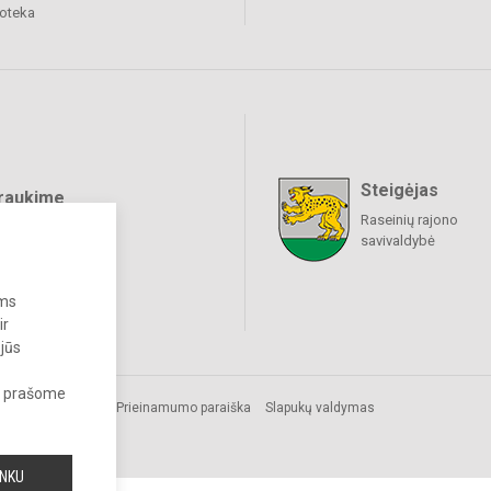
ioteka
Steigėjas
raukime
Raseinių rajono
savivaldybė
ums
ir
 jūs
s, prašome
isės
Prieinamumo paraiška
Slapukų valdymas
INKU