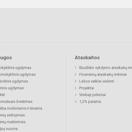
augos
Ataskaitos
okyklinis ugdymas
Biudžeto vykdymo ataskaitų rin
šmokyklinis ugdymas
Finansinių ataskaitų rinkiniai
indinis ugdymas
Lėšos veiklai viešinti
rinis ugdymas
Projektai
AM
Viešieji pirkimai
rmalusis švietimas
1,2% parama
lba mokiniams ir tėvams
nių vežiojimas
nių maitinimas
alpų nuoma