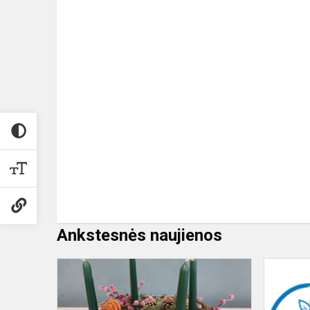
Ankstesnės naujienos
Konkurso
,,Keturių
žvakių