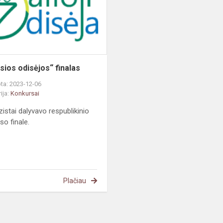
osios odisėjos“ finalas
ta: 2023-12-06
ija:
Konkursai
istai dalyvavo respublikinio
so finale.
Plačiau