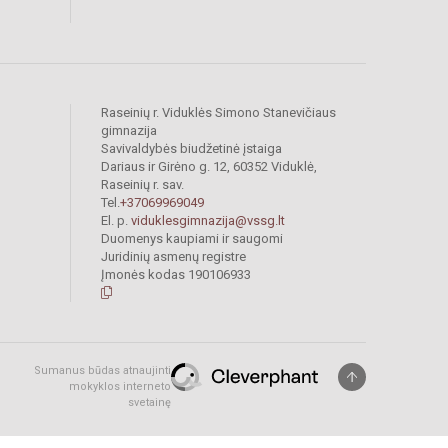
Raseinių r. Viduklės Simono Stanevičiaus
gimnazija
Savivaldybės biudžetinė įstaiga
Dariaus ir Girėno g. 12, 60352 Viduklė,
Raseinių r. sav.
Tel.
+37069969049
El. p.
viduklesgimnazija@vssg.lt
Duomenys kaupiami ir saugomi
Juridinių asmenų registre
Įmonės kodas 190106933
Sumanus būdas atnaujinti
mokyklos interneto
svetainę