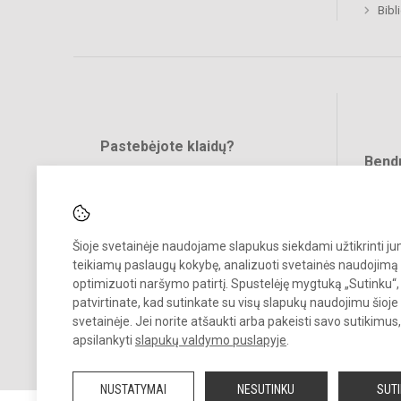
Bibl
Pastebėjote klaidų?
Bend
Turite pasiūlymų?
RAŠYKITE
Šioje svetainėje naudojame slapukus siekdami užtikrinti j
teikiamų paslaugų kokybę, analizuoti svetainės naudojimą 
optimizuoti naršymo patirtį. Spustelėję mygtuką „Sutinku“,
patvirtinate, kad sutinkate su visų slapukų naudojimu šioje
svetainėje. Jei norite atšaukti arba pakeisti savo sutikimu
© 2022. Raseinių r. Viduklės Simono Stanevičiaus gimnazija. Visos te
apsilankyti
slapukų valdymo puslapyje
.
saugomos.
Kopijuoti turinį be raštiško gimnazijos sutikimo griežtai draudžiama.
NUSTATYMAI
NESUTINKU
SUT