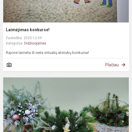
Laimėjimas konkurse!
Paskelbta: 2025-12-09
Kategorija:
Didžiuojamės
Rajone laimėta III vieta virtualių atvirukų konkurse!
Plačiau
Š
k
p