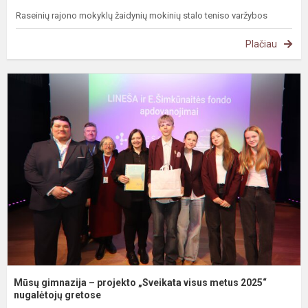
Raseinių rajono mokyklų žaidynių mokinių stalo teniso varžybos
Plačiau
M
g
–
p
„
v
m
2
n
Mūsų gimnazija – projekto „Sveikata visus metus 2025“
nugalėtojų gretose