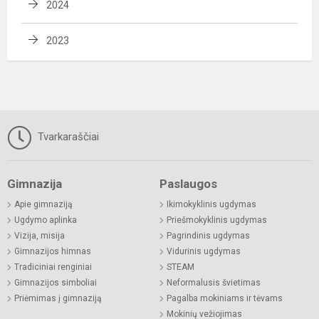
2024
2023
Tvarkaraščiai
Gimnazija
Paslaugos
Apie gimnaziją
Ikimokyklinis ugdymas
Ugdymo aplinka
Priešmokyklinis ugdymas
Vizija, misija
Pagrindinis ugdymas
Gimnazijos himnas
Vidurinis ugdymas
Tradiciniai renginiai
STEAM
Gimnazijos simboliai
Neformalusis švietimas
Priėmimas į gimnaziją
Pagalba mokiniams ir tėvams
Mokinių vežiojimas