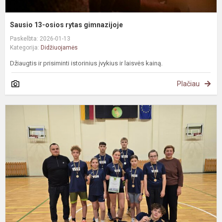
Sausio 13-osios rytas gimnazijoje
Paskelbta: 2026-01-13
Kategorija:
Didžiuojamės
Džiaugtis ir prisiminti istorinius įvykius ir laisvės kainą.
Plačiau
K
3
v