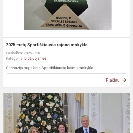
2025 metų Sportiškiausia rajono mokykla
Paskelbta: 2025-12-01
Kategorija:
Didžiuojamės
Gimnazija pripažinta Sportiškiausia kaimo mokykla
Plačiau
M
d
e
į
r
P