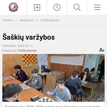
Paieška
Men
Titulinis
Naujienos
Didžiuojamės
Šaškių varžybos
Paskelbta: 2026-02-11
Kategorija:
Didžiuojamės