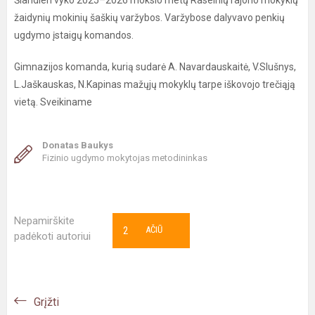
Šiandien vyko 2025–2026 mokslo metų Raseinių rajono mokyklų
žaidynių mokinių šaškių varžybos. Varžybose dalyvavo penkių
ugdymo įstaigų komandos.
Gimnazijos komanda, kurią sudarė A. Navardauskaitė, V.Slušnys,
L.Jaškauskas, N.Kapinas
mažųjų mokyklų tarpe iškovojo trečiąją
vietą. Sveikiname
Donatas Baukys
Fizinio ugdymo mokytojas metodininkas
Nepamirškite
2
AČIŪ
padėkoti autoriui
Grįžti