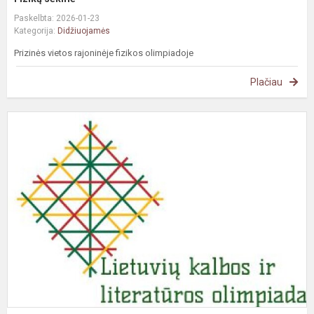
Paskelbta: 2026-01-23
Kategorija:
Didžiuojamės
Prizinės vietos rajoninėje fizikos olimpiadoje
Plačiau
P
v
r
L
k
ir
l
ol