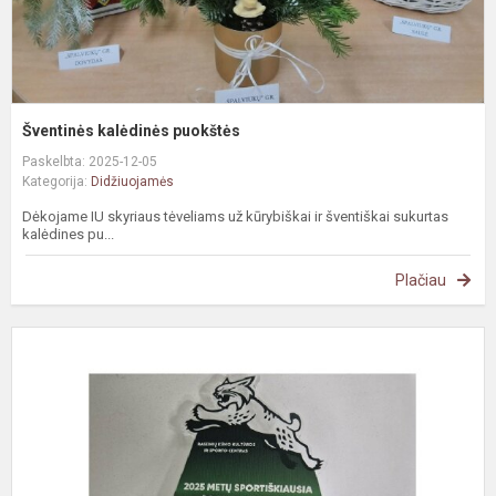
Šventinės kalėdinės puokštės
Paskelbta: 2025-12-05
Kategorija:
Didžiuojamės
Dėkojame IU skyriaus tėveliams už kūrybiškai ir šventiškai sukurtas
kalėdines pu...
Plačiau
2
m
S
r
m