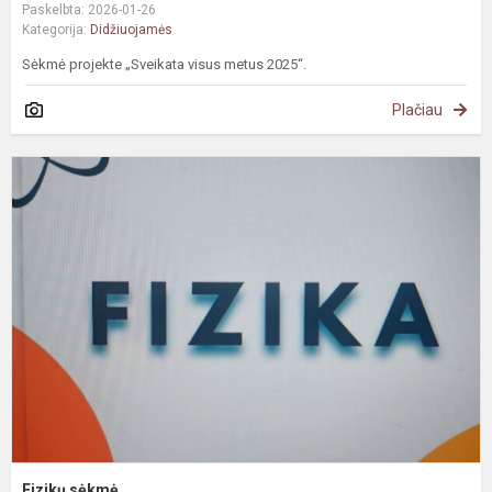
Paskelbta: 2026-01-26
Kategorija:
Didžiuojamės
Sėkmė projekte „Sveikata visus metus 2025“.
Plačiau
F
s
Fizikų sėkmė