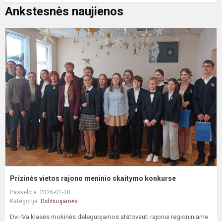
Ankstesnės naujienos
P
v
r
m
s
k
Prizinės vietos rajono meninio skaitymo konkurse
Paskelbta: 2026-01-30
Kategorija:
Didžiuojamės
Dvi IVa klasės mokinės deleguojamos atstovauti rajonui regioniniame