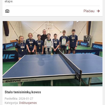
etape.
Plačiau
S
t
k
Stalo tenisininkų kovos
Paskelbta: 2026-01-27
Kategorija:
Didžiuojamės