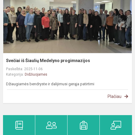
p
Svečiai iš Šiaulių Medelyno progimnazijos
Paskelbta: 2025-11-06
Kategorija:
Didžiuojamės
Džiaugiamės bendryste ir dalijimusi gerąja patirtimi
Plačiau