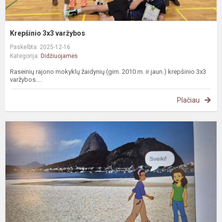
Krepšinio 3x3 varžybos
Paskelbta: 2025-12-16
Kategorija:
Didžiuojamės
Raseinių rajono mokyklų žaidynių (gim. 2010 m. ir jaun.) krepšinio 3x3
varžybos....
Plačiau
L
k