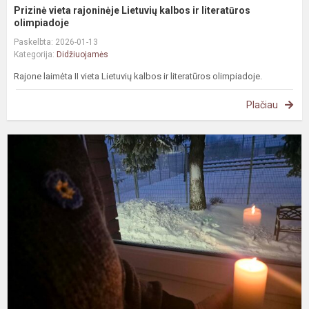
Prizinė vieta rajoninėje Lietuvių kalbos ir literatūros
olimpiadoje
Paskelbta: 2026-01-13
Kategorija:
Didžiuojamės
Rajone laimėta II vieta Lietuvių kalbos ir literatūros olimpiadoje.
Plačiau
S
1
o
r
g