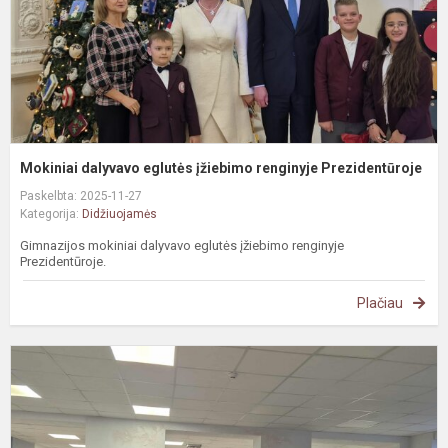
Mokiniai dalyvavo eglutės įžiebimo renginyje Prezidentūroje
Paskelbta: 2025-11-27
Kategorija:
Didžiuojamės
Gimnazijos mokiniai dalyvavo eglutės įžiebimo renginyje
Prezidentūroje.
Plačiau
S
i
Š
M