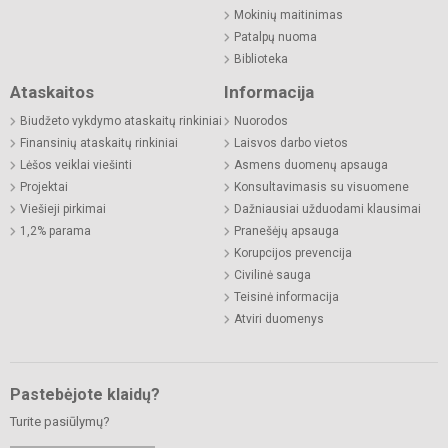
Mokinių maitinimas
Patalpų nuoma
Biblioteka
Ataskaitos
Informacija
Biudžeto vykdymo ataskaitų rinkiniai
Nuorodos
Finansinių ataskaitų rinkiniai
Laisvos darbo vietos
Lėšos veiklai viešinti
Asmens duomenų apsauga
Projektai
Konsultavimasis su visuomene
Viešieji pirkimai
Dažniausiai užduodami klausimai
1,2% parama
Pranešėjų apsauga
Korupcijos prevencija
Civilinė sauga
Teisinė informacija
Atviri duomenys
Pastebėjote klaidų?
Turite pasiūlymų?