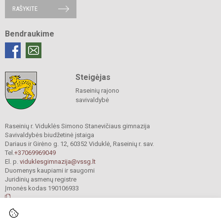
RAŠYKITE
Bendraukime
Steigėjas
Raseinių rajono
savivaldybė
Raseinių r. Viduklės Simono Stanevičiaus gimnazija
Savivaldybės biudžetinė įstaiga
Dariaus ir Girėno g. 12, 60352 Viduklė, Raseinių r. sav.
Tel.
+37069969049
El. p.
viduklesgimnazija@vssg.lt
Duomenys kaupiami ir saugomi
Juridinių asmenų registre
Įmonės kodas 190106933