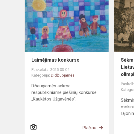
konkurse
Laimėjimas konkurse
Sėkmi
Lietu
Paskelbta: 2025-03-04
olimp
Kategorija:
Didžiuojamės
Paskelb
Džiaugiamės sėkme
Kategor
respublikiniame piešinių konkurse
„Kaukėtos Užgavėnės“.
Sėkmin
mokini
rajoni
Plačiau