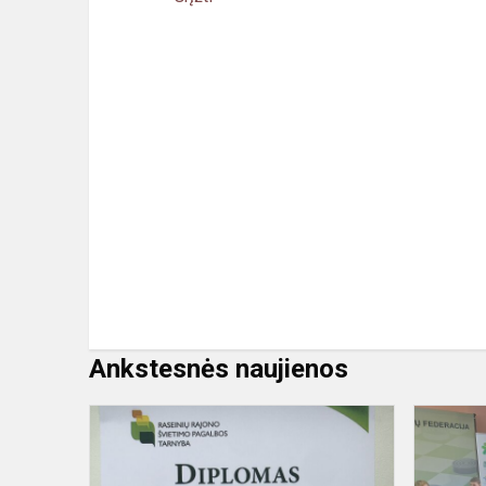
Ankstesnės naujienos
Sveikiname
laureatę!