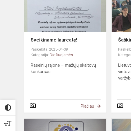
Sveikiname laureatę!
Šaški
Paskelbta: 2025-04-09
Paskelb
Kategorija:
Didžiuojamės
Kategor
Raseinių rajone – mažųjų skaitovų
Lietuv
konkursas
vietov
varžy
Plačiau
Gimnazija
–