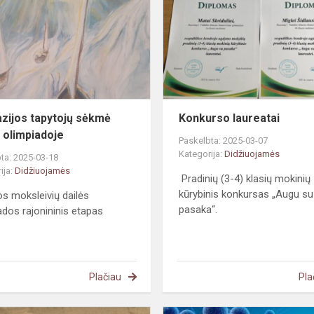
sėkmė
dailės
olimpiadoje
zijos tapytojų sėkmė
Konkurso laureatai
s olimpiadoje
Paskelbta: 2025-03-07
Kategorija:
Didžiuojamės
ta: 2025-03-18
ija:
Didžiuojamės
Pradinių (3-4) klasių mokinių
kūrybinis konkursas „Augu su
os moksleivių dailės
pasaka“.
ados rajonininis etapas
Plačiau
Pla
Sėkmingas