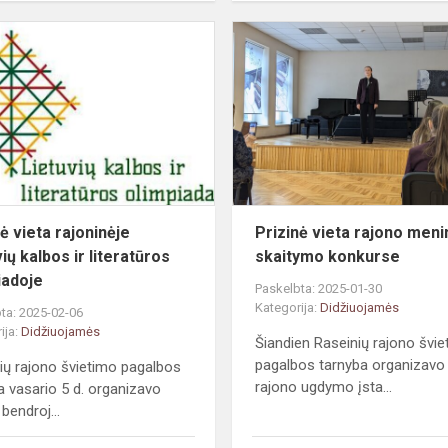
Prizinė
vieta
e
rajoninėje
Lietuvių
kalbos
ir
literatūros
oli...
ė vieta rajoninėje
Prizinė vieta rajono meni
ių kalbos ir literatūros
skaitymo konkurse
iadoje
Paskelbta: 2025-01-30
Kategorija:
Didžiuojamės
ta: 2025-02-06
ija:
Didžiuojamės
Šiandien Raseinių rajono švi
pagalbos tarnyba organizavo
ių rajono švietimo pagalbos
rajono ugdymo įsta...
a vasario 5 d. organizavo
bendroj...