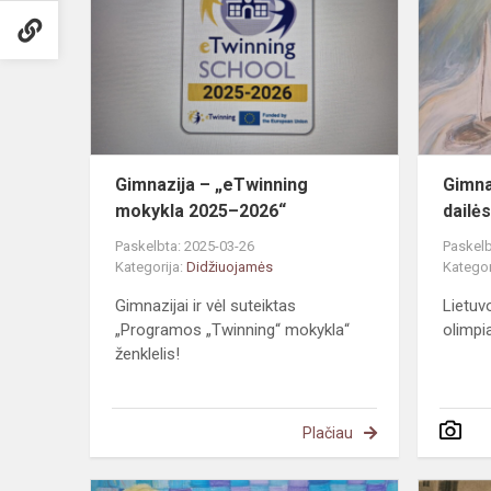
„eTwinning
mokykla
2025–
2026“
Gimnazija – „eTwinning
Gimna
mokykla 2025–2026“
dailė
Paskelbta: 2025-03-26
Paskelb
Kategorija:
Didžiuojamės
Kategor
Gimnazijai ir vėl suteiktas
Lietuv
„Programos „Twinning“ mokykla“
olimpi
ženklelis!
Plačiau
Laimėjimas