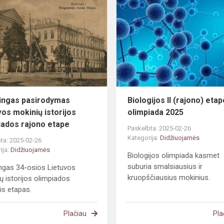
pasirodymas
Lietuvos
mokinių
istorijos
olimpiados...
ngas pasirodymas
Biologijos II (rajono) eta
vos mokinių istorijos
olimpiada 2025
iados rajono etape
Paskelbta: 2025-02-26
Kategorija:
Didžiuojamės
ta: 2025-02-26
ija:
Didžiuojamės
Biologijos olimpiada kasmet
suburia smalsiausius ir
gas 34-osios Lietuvos
kruopščiausius mokinius.
ų istorijos olimpiados
nis etapas.
Plačiau
Pla