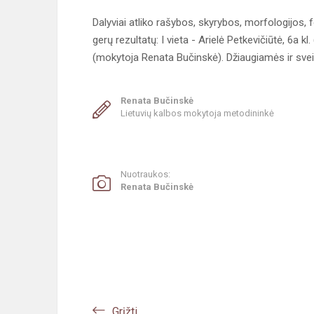
Dalyviai atliko rašybos, skyrybos, morfologijos, 
gerų rezultatų: I vieta - Arielė Petkevičiūtė, 6a k
(mokytoja Renata Bučinskė). Džiaugiamės ir sve
Renata Bučinskė
Lietuvių kalbos mokytoja metodininkė
Nuotraukos:
Renata Bučinskė
Grįžti