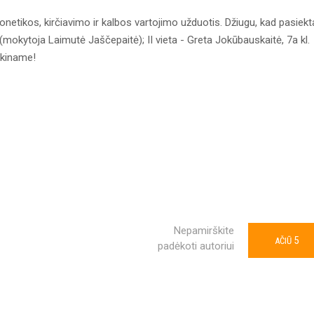
fonetikos, kirčiavimo ir kalbos vartojimo užduotis. Džiugu, kad pasiekt
l. (mokytoja Laimutė Jaščepaitė); II vieta - Greta Jokūbauskaitė, 7a kl.
ikiname!
Nepamirškite
5
AČIŪ
padėkoti autoriui