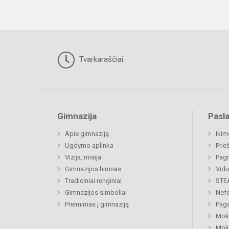
Tvarkaraščiai
Gimnazija
Pasl
Apie gimnaziją
Ikim
Ugdymo aplinka
Prie
Vizija, misija
Pagr
Gimnazijos himnas
Vidu
Tradiciniai renginiai
STE
Gimnazijos simboliai
Nefo
Priėmimas į gimnaziją
Paga
Moki
Moki