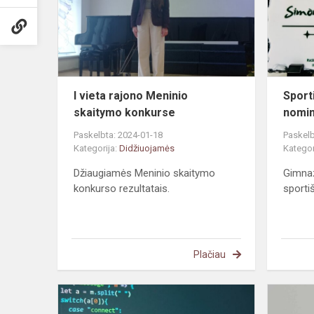
Meninio
skaitymo
konkurse
I vieta rajono Meninio
Sport
skaitymo konkurse
nomin
Paskelbta: 2024-01-18
Paskelb
Kategorija:
Didžiuojamės
Kategor
Džiaugiamės Meninio skaitymo
Gimnaz
konkurso rezultatais.
sporti
Plačiau
IT
olimpiados