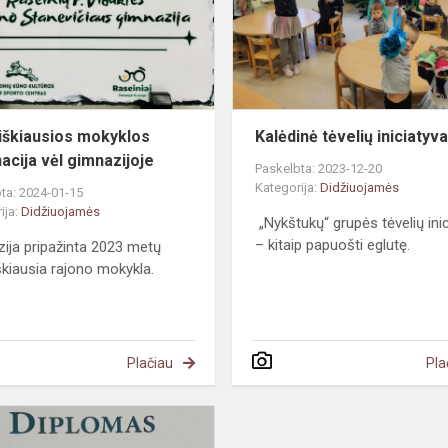
vėl
gimnazijoje
iškiausios mokyklos
Kalėdinė tėvelių iniciatyv
acija vėl gimnazijoje
Paskelbta: 2023-12-20
Kategorija:
Didžiuojamės
ta: 2024-01-15
ija:
Didžiuojamės
„Nykštukų“ grupės tėvelių ini
– kitaip papuošti eglutę.
ija pripažinta 2023 metų
škiausia rajono mokykla.
Plačiau
Pla
Trys
laimėjimai