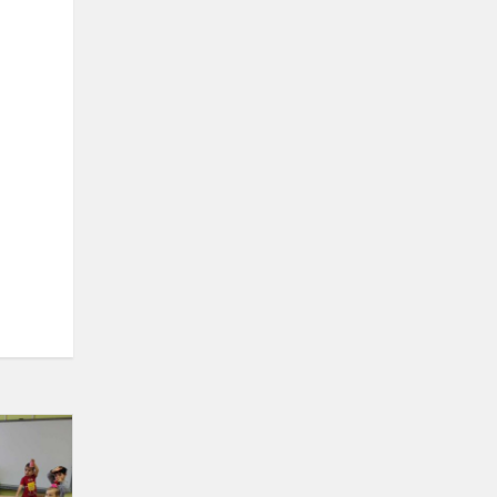
Kalėdinė
tėvelių
iniciatyva