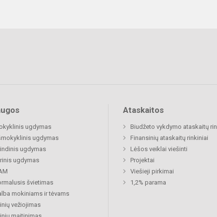
augos
Ataskaitos
okyklinis ugdymas
Biudžeto vykdymo ataskaitų rin
šmokyklinis ugdymas
Finansinių ataskaitų rinkiniai
indinis ugdymas
Lėšos veiklai viešinti
rinis ugdymas
Projektai
AM
Viešieji pirkimai
rmalusis švietimas
1,2% parama
lba mokiniams ir tėvams
nių vežiojimas
nių maitinimas