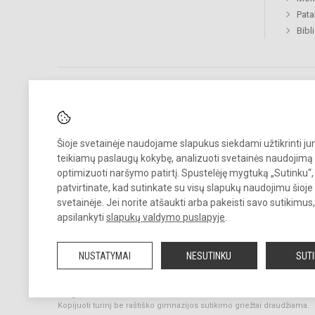
Pat
Bibl
Pastebėjote klaidų?
Šioje svetainėje naudojame slapukus siekdami užtikrinti j
Bend
Turite pasiūlymų?
teikiamų paslaugų kokybę, analizuoti svetainės naudojimą 
optimizuoti naršymo patirtį. Spustelėję mygtuką „Sutinku“,
patvirtinate, kad sutinkate su visų slapukų naudojimu šioje
RAŠYKITE
svetainėje. Jei norite atšaukti arba pakeisti savo sutikimu
apsilankyti
slapukų valdymo puslapyje
.
NUSTATYMAI
NESUTINKU
SUT
© 2022. Raseinių r. Viduklės Simono Stanevičiaus gimnazija. Visos te
saugomos.
Kopijuoti turinį be raštiško gimnazijos sutikimo griežtai draudžiama.