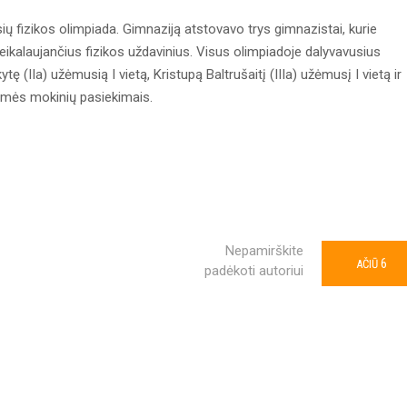
sių fizikos olimpiada. Gimnaziją atstovavo trys gimnazistai, kurie
reikalaujančius fizikos uždavinius. Visus olimpiadoje dalyvavusius
 (IIa) užėmusią I vietą, Kristupą Baltrušaitį (IIIa) užėmusį I vietą ir
iamės mokinių pasiekimais.
Nepamirškite
6
AČIŪ
padėkoti autoriui