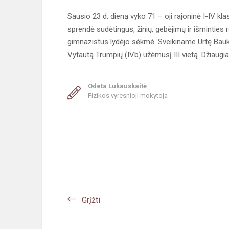
Sausio 23 d. dieną vyko 71 – oji rajoninė I-IV kla
sprendė sudėtingus, žinių, gebėjimų ir išminties 
gimnazistus lydėjo sėkmė. Sveikiname Urtę Baukytę
Vytautą Trumpių (IVb) užėmusį III vietą. Džiaug
Odeta Lukauskaitė
Fizikos vyresnioji mokytoja
Grįžti