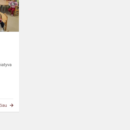
a
ciatyva
čiau