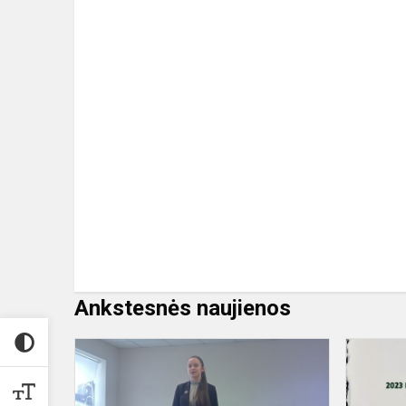
Ankstesnės naujienos
I
vieta
rajono