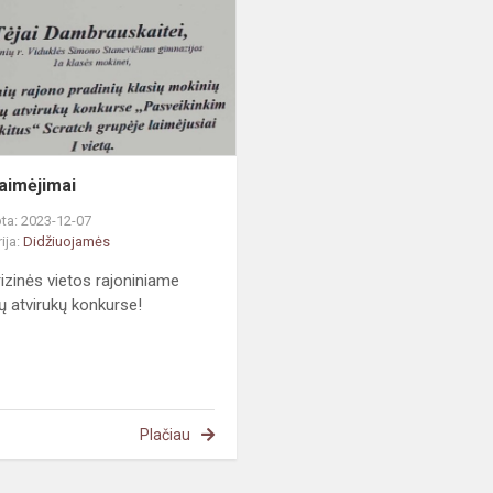
laimėjimai
ta: 2023-12-07
ija:
Didžiuojamės
rizinės vietos rajoniniame
ių atvirukų konkurse!
Plačiau