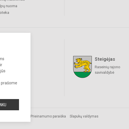
alpų nuoma
ioteka
ums
Steigėjas
raukime
ir
Raseinių rajono
 jūs
savivaldybė
s, prašome
INKU
isės
Prieinamumo paraiška
Slapukų valdymas