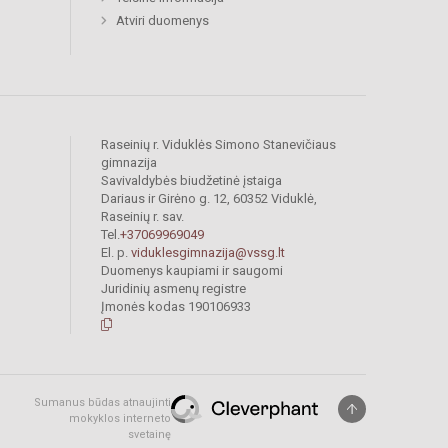
Atviri duomenys
Raseinių r. Viduklės Simono Stanevičiaus
gimnazija
Savivaldybės biudžetinė įstaiga
Dariaus ir Girėno g. 12, 60352 Viduklė,
Raseinių r. sav.
Tel.
+37069969049
El. p.
viduklesgimnazija@vssg.lt
Duomenys kaupiami ir saugomi
Juridinių asmenų registre
Įmonės kodas 190106933
Sumanus būdas atnaujinti
mokyklos interneto
svetainę