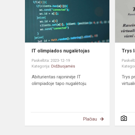
nugalėtojas
IT olimpiados nugalėtojas
Trys 
Paskelbta: 2023-12-19
Paskelb
Kategorija:
Didžiuojamės
Kategor
Abiturientas rajoninėje IT
Trys p
olimpiadoje tapo nugalėtoju.
virtual
Plačiau