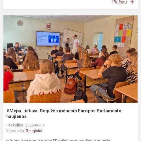
Plačiau
#
G
m
E
P
n
#Mepa.Lietuva. Gegužės mėnesio Europos Parlamento
naujienos
Paskelbta: 2025-06-04
Kategorija:
Renginiai
Informacinė popietė apie EP priimtus sprendimus gegužę.