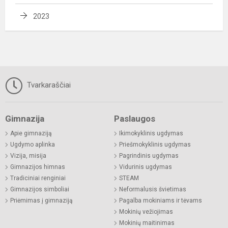
2023
Tvarkaraščiai
Gimnazija
Paslaugos
Apie gimnaziją
Ikimokyklinis ugdymas
Ugdymo aplinka
Priešmokyklinis ugdymas
Vizija, misija
Pagrindinis ugdymas
Gimnazijos himnas
Vidurinis ugdymas
Tradiciniai renginiai
STEAM
Gimnazijos simboliai
Neformalusis švietimas
Priėmimas į gimnaziją
Pagalba mokiniams ir tėvams
Mokinių vežiojimas
Mokinių maitinimas