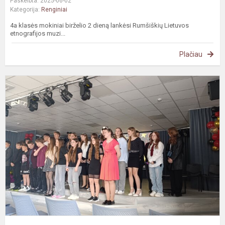
Paskelbta: 2025-06-02
Kategorija:
Renginiai
4a klasės mokiniai birželio 2 dieną lankėsi Rumšiškių Lietuvos
etnografijos muzi...
Plačiau
A
ž
v