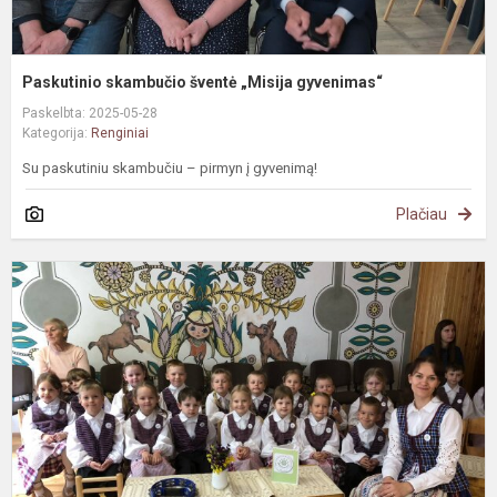
Paskutinio skambučio šventė „Misija gyvenimas“
Paskelbta: 2025-05-28
Kategorija:
Renginiai
Su paskutiniu skambučiu – pirmyn į gyvenimą!
Plačiau
F
„
l
m
s