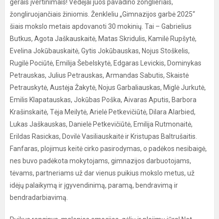
gerais įvertinimais! Vedėjai juos pavadino žonglieriais,
žongliruojančiais žiniomis. Ženkleliu „Gimnazijos garbė 2025“
šiais mokslo metais apdovanoti 30 mokinių. Tai – Gabrielius
Butkus, Agota Jaškauskaitė, Matas Skridulis, Kamilė Rupšytė,
Evelina Jokūbauskaitė, Gytis Jokūbauskas, Nojus Stoškelis,
Rugilė Pociūtė, Emilija Šebelskytė, Edgaras Levickis, Dominykas
Petrauskas, Julius Petrauskas, Armandas Sabutis, Skaistė
Petrauskytė, Austėja Žakytė, Nojus Garbaliauskas, Miglė Jurkutė,
Emilis Klapatauskas, Jokūbas Poška, Aivaras Aputis, Barbora
Krašinskaitė, Tėja Meilytė, Arielė Petkevičiūtė, Dilara Alarbied,
Lukas Jaškauskas, Danielė Petkevičiūtė, Emilija Rutmonaitė,
Erildas Rasickas, Dovilė Vasiliauskaitė ir Kristupas Baltrušaitis.
Fanfaras, plojimus keitė cirko pasirodymas, o padėkos nesibaigė,
nes buvo padėkota mokytojams, gimnazijos darbuotojams,
tėvams, partneriams už dar vienus puikius mokslo metus, už
idėjų palaikymą ir įgyvendinimą, paramą, bendravimą ir
bendradarbiavimą.