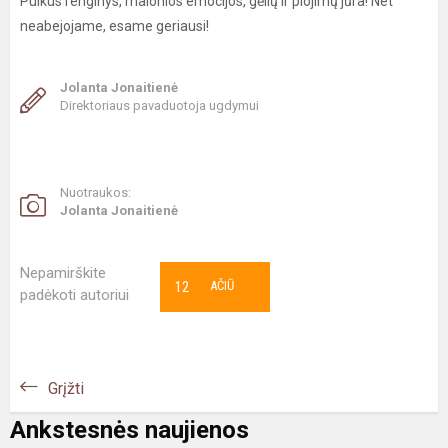
Puikus renginys, malonios emocijos, gėlių ir plojimų jūra! Net
neabejojame, esame geriausi!
Jolanta Jonaitienė
Direktoriaus pavaduotoja ugdymui
Nuotraukos:
Jolanta Jonaitienė
Nepamirškite
12
AČIŪ
padėkoti autoriui
Grįžti
Ankstesnės naujienos