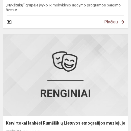
„Nykštukų“ grupėje įvyko ikimokyklinio ugdymo programos baigimo
šventė.
Plačiau
K
l
R
L
e
m
Ketvirtokai lankėsi Rumšiškių Lietuvos etnografijos muziejuje