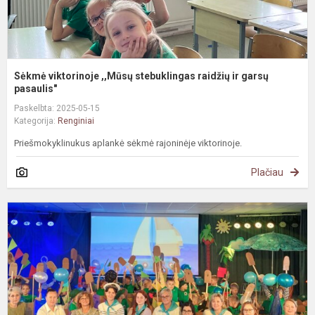
Sėkmė viktorinoje ,,Mūsų stebuklingas raidžių ir garsų
pasaulis"
Paskelbta: 2025-05-15
Kategorija:
Renginiai
Priešmokyklinukus aplankė sėkmė rajoninėje viktorinoje.
Plačiau
R
S
m
b
s
p
m