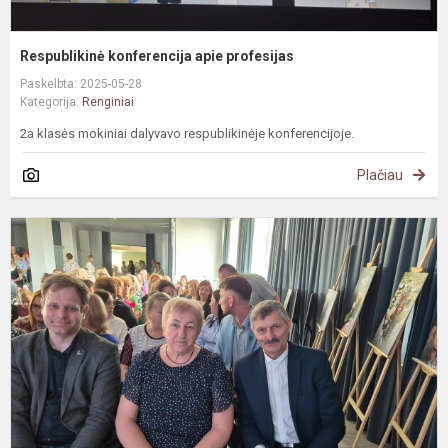
Respublikinė konferencija apie profesijas
Paskelbta: 2025-05-28
Kategorija:
Renginiai
2a klasės mokiniai dalyvavo respublikinėje konferencijoje.
Plačiau
P
s
š
„
g