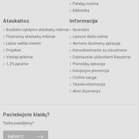
Patalpų nuoma
Biblioteka
Ataskaitos
Informacija
Biudžeto vykdymo ataskaitų rinkiniai
Nuorodos
Finansinių ataskaitų rinkiniai
Laisvos darbo vietos
Lėšos veiklai viešinti
Asmens duomenų apsauga
Projektai
Konsultavimasis su visuomene
Viešieji pirkimai
Dažniausiai užduodami klausimai
1,2% parama
Pranešėjų apsauga
Korupcijos prevencija
Civilinė sauga
Teisinė informacija
Atviri duomenys
Pastebėjote klaidų?
Turite pasiūlymų?
RAŠYKITE