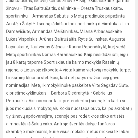
Jokūbauskas, lietuvių kalbos žinove – Miglė Šidlauskaitė, gamtos
žinovu – Titas Baltrušaitis, dailininke – Oresta Truskauskaitė,
sportininku – Armandas Sabutis, o Metų pradinuke pripažinta
Austėja Žakytė. Į sceną išdidžiai lipo sportininkų dešimtukas: Lija
Damavičiūtė, Armandas Meištininkas, Milana Arbašauskaitė,
Lukas Vispolskis, Arūnas Baltrušaitis, Rytis Šulinskas, Augustė
Lapinskaitė, Tautvydas Šilėnas ir Karina Popendikytė, kurį vedė
Metų sportininkas Domas Baranauskas. Kaip nesididžiuoti jeigu
jau 8 kartą tapome Sportiškiausia kaimo mokykla Raseinių
rajone, o Lietuvoje iškovota 4 vieta kaimo vietovių mokyklų tarpe.
Linksmieji klounai stebėjosi, kad net patys mažiausieji gavo
nominacijas. Metų ikimokyklinuke paskelbta Viltė Šegždavičiūtė,
o priešmokyklinukais – Barbora Giedraitytė ir Gabrielius
Petrauskis. Visi nominantai ir pretendentai į sceną kilo kartu su
juos mokiusiais mokytojais. Kokia nuostaba buvo, kai po akrobatų
t.y. žinovų apdovanojimų scenoje pasirodė tikros cirko artistės –
gimnastės iš Šakių cirko. Antroje šventės dalyje fanfaros
skambėjo mokiniams, kurie visus mokslo metus mokėsi tik labai