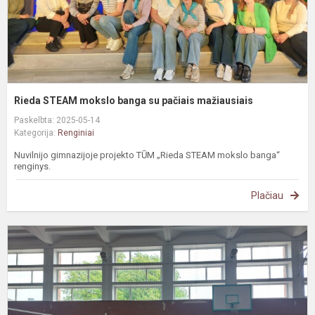
Rieda STEAM mokslo banga su pačiais mažiausiais
Paskelbta: 2025-05-14
Kategorija:
Renginiai
Nuvilnijo gimnazijoje projekto TŪM „Rieda STEAM mokslo banga“
renginys.
Plačiau
T
t
v