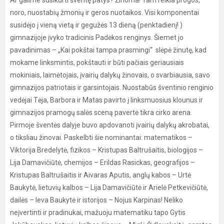
Ar galime susikurti šventę patys? Žinoma! Tam reikia progos,
noro, nuostabių žmonių ir geros nuotaikos. Visi komponentai
susidėjo į vieną vietą ir gegužės 13 dieną (penktadienį! )
gimnazijoje įvyko tradicinis Padėkos renginys. Šiemet jo
pavadinimas – „Kai pokštai tampa prasmingi“ slėpė žinutę, kad
mokame linksmintis, pokštauti ir būti pačiais geriausiais
mokiniais, laimėtojais, įvairių dalykų žinovais, o svarbiausia, savo
gimnazijos patriotais ir garsintojais. Nuostabūs šventinio renginio
vedėjai Tėja, Barbora ir Matas pavirto į linksmuosius klounus ir
gimnazijos pramogų salės sceną pavertė tikra cirko arena.
Pirmoje šventės dalyje buvo apdovanoti įvairių dalykų akrobatai,
o tiksliau žinovai. Paskelbti šie nominantai: matematikos –
Viktorija Bredelytė, fizikos – Kristupas Baltrušaitis, biologijos –
Lija Damavičiūtė, chemijos – Erildas Rasickas, geografijos –
Kristupas Baltrušaitis ir Aivaras Aputis, anglų kabos – Urtė
Baukytė, lietuvių kalbos – Lija Damavičiūtė ir Arielė Petkevičiūtė,
dailės – Ieva Baukytė ir istorijos – Nojus Karpinas! Neliko
neįvertinti ir pradinukai, mažuoju matematiku tapo Gytis