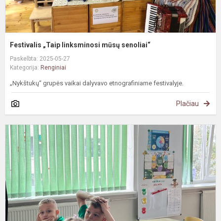
Festivalis „Taip linksminosi mūsų senoliai“
Paskelbta: 2025-05-27
Kategorija:
Renginiai
„Nykštukų“ grupės vaikai dalyvavo etnografiniame festivalyje.
Plačiau
S
v
,
s
r
ir
g
p