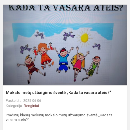
M
m
u
š
„
t
v
a
Mokslo metų užbaigimo šventė „Kada ta vasara ateis?“
Paskelbta: 2025-06-06
Kategorija:
Renginiai
Pradinių klasių mokinių mokslo metų užbaigimo šventė „Kada ta
vasara ateis?“