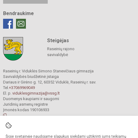
Bendraukime
Steigėjas
Raseinių rajono
savivaldybė
Raseinių r. Viduklės Simono Stanevičiaus gimnazija
Savivaldybės biudžetinė įstaiga
Dariaus ir Girėno g. 12, 60352 Viduklė, Raseinių r. sav.
Tel.
+37069969049
El. p.
viduklesgimnazija@vssg.lt
Duomenys kaupiami ir saugomi
Juridinių asmenų registre
Įmonės kodas 190106933
© 2022. Raseinių r. Viduklės Simono Stanevičiaus gimnazija. Visos teisės
Šioje svetainėje naudojame slapukus siekdami užtikrinti jums teikiamų
saugomos.