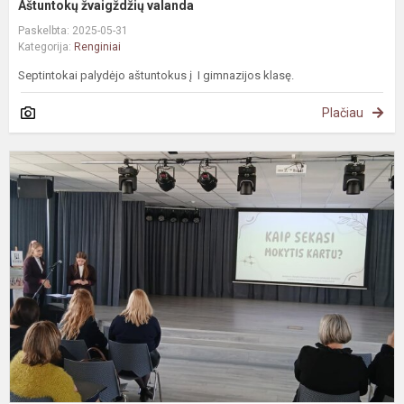
Aštuntokų žvaigždžių valanda
Paskelbta: 2025-05-31
Kategorija:
Renginiai
Septintokai palydėjo aštuntokus į I gimnazijos klasę.
Plačiau
,
s
m
k