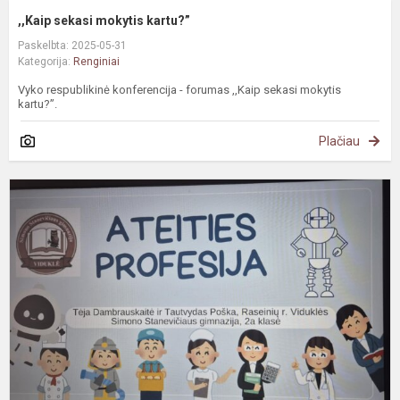
,,Kaip sekasi mokytis kartu?”
Paskelbta: 2025-05-31
Kategorija:
Renginiai
Vyko respublikinė konferencija - forumas ,,Kaip sekasi mokytis
kartu?”.
Plačiau
R
k
a
p