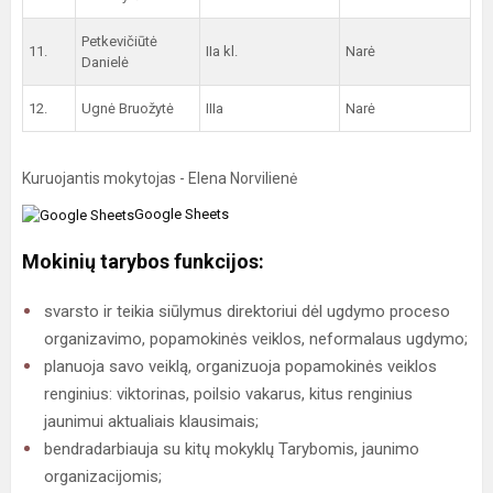
Petkevičiūtė
11.
IIa kl.
Narė
Danielė
12.
Ugnė Bruožytė
IIIa
Narė
Kuruojantis mokytojas - Elena Norvilienė
Google Sheets
Mokinių tarybos funkcijos:
svarsto ir teikia siūlymus direktoriui dėl ugdymo proceso
organizavimo, popamokinės veiklos, neformalaus ugdymo;
planuoja savo veiklą, organizuoja popamokinės veiklos
renginius: viktorinas, poilsio vakarus, kitus renginius
jaunimui aktualiais klausimais;
bendradarbiauja su kitų mokyklų Tarybomis, jaunimo
organizacijomis;