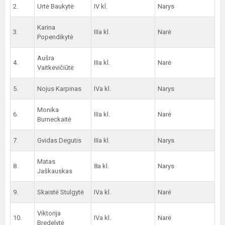
2.
Urtė Baukytė
IV kl.
Narys
Karina
3.
IIIa kl.
Narė
Popendikytė
Aušra
4.
IIIa kl.
Narė
Vaitkevičiūtė
5.
Nojus Karpinas
IVa kl.
Narys
Monika
6.
IIIa kl.
Narė
Burneckaitė
7.
Gvidas Degutis
IIIa kl.
Narys
Matas
8.
8a kl.
Narys
Jaškauskas
9.
Skaistė Stulgytė
IVa kl.
Narė
Viktorija
10.
IVa kl.
Narė
Bredelytė