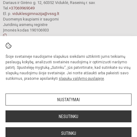
Dariaus ir Girėno g. 12, 60352 Viduklė, Raseinių r. sav.
Tel.
+37069969049
El. p.
viduklesgimnazija@vssg.lt
Duomenys kaupiami ir saugomi
Juridinių asmenų registre
Įmonės kodas 190106933
© 2022. Raseinių r. Viduklės Simono Stanevičiaus gimnazija. Visos teisės
Šioje svetainėje naudojame slapukus siekdami užtikrinti jums teikiamų
saugomos.
Kopijuoti turinį be raštiško gimnazijos sutikimo griežtai draudžiama.
paslaugų kokybę, analizuoti svetainės naudojimą ir optimizuoti naršymo
patirtį. Spustelėję mygtuką „Sutinku“, jūs patvirtinate, kad sutinkate su visų
Prieinamumo paraiška
Slapukų valdymas
slapukų naudojimu šioje svetainėje. Jei norite atšaukti arba pakeisti savo
sutikimus, prašome apsilankyti
slapukų valdymo puslapyje
.
Sumanus būdas atnaujinti
mokyklos interneto
svetainę
NUSTATYMAI
NESUTINKU
SUTINKU