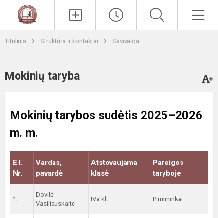
Paieška
Men
Titulinis
Struktūra ir kontaktai
Savivalda
Mokinių taryba
Mokinių tarybos sudėtis 2025–2026
m. m.
Eil.
Vardas,
Atstovaujama
Pareigos
Nr.
pavardė
klasė
taryboje
Dovilė
1.
IVa kl.
Pirmininkė
Vasiliauskaitė