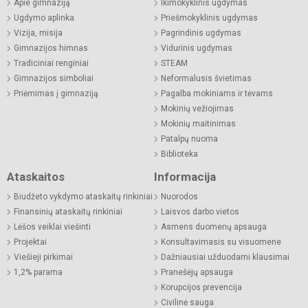
Apie gimnaziją
Ikimokyklinis ugdymas
Ugdymo aplinka
Priešmokyklinis ugdymas
Vizija, misija
Pagrindinis ugdymas
Gimnazijos himnas
Vidurinis ugdymas
Tradiciniai renginiai
STEAM
Gimnazijos simboliai
Neformalusis švietimas
Priėmimas į gimnaziją
Pagalba mokiniams ir tėvams
Mokinių vežiojimas
Mokinių maitinimas
Patalpų nuoma
Biblioteka
Ataskaitos
Informacija
Biudžeto vykdymo ataskaitų rinkiniai
Nuorodos
Finansinių ataskaitų rinkiniai
Laisvos darbo vietos
Lėšos veiklai viešinti
Asmens duomenų apsauga
Projektai
Konsultavimasis su visuomene
Viešieji pirkimai
Dažniausiai užduodami klausimai
1,2% parama
Pranešėjų apsauga
Korupcijos prevencija
Civilinė sauga